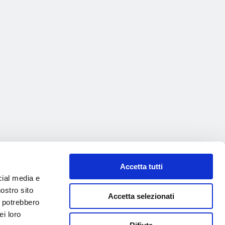
Accetta tutti
cial media e
nostro sito
Accetta selezionati
i potrebbero
ei loro