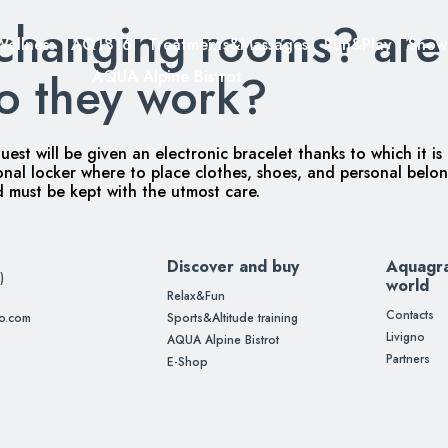
changing rooms? are 
Wellness
AQ1816
Treatments&Massages
Run&Play
Sno
o they work?
AQUA Alpine Bistrot
t will be given an electronic bracelet thanks to which it is 
nal locker where to place clothes, shoes, and personal belon
d must be kept with the utmost care.
Discover and buy
Aquagr
)
world
Relax&Fun
Contacts
no.com
Sports&Altitude training
Livigno
AQUA Alpine Bistrot
Partners
E-Shop