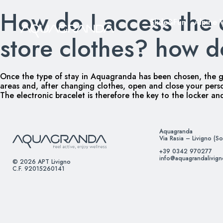
How do I access the 
Skip
Slide&Fun
Alpine 
to
content
store clothes? how d
Once the type of stay in Aquagranda has been chosen, the gues
areas and, after changing clothes, open and close your perso
The electronic bracelet is therefore the key to the locker an
Aquagranda
Via Rasia – Livigno (So
+39 0342 970277
info@aquagrandalivig
© 2026 APT Livigno
C.F. 92015260141