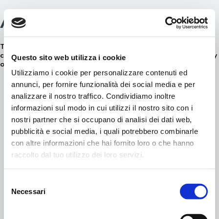
Are the slides outside?
Skip
0
to
content
The 3 adrenaline slides develop outside the facility but are
covered, the start and finish are inside the Slide&Fun area. Fully
Questo sito web utilizza i cookie
operational even in winter.
Utilizziamo i cookie per personalizzare contenuti ed
annunci, per fornire funzionalità dei social media e per
analizzare il nostro traffico. Condividiamo inoltre
informazioni sul modo in cui utilizzi il nostro sito con i
nostri partner che si occupano di analisi dei dati web,
© 2021 APT Livigno
FAQ
C.F. 92015260141
pubblicità e social media, i quali potrebbero combinarle
Privacy policy
con altre informazioni che hai fornito loro o che hanno
Aquagranda
Cookie Policy
Via Rasia – Livigno (So)
raccolto dal tuo utilizzo dei loro servizi.
Terms of use
+39 0342 970277
info@aquagrandalivigno.com
Selezione
Necessari
del
consenso