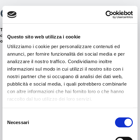
Closures
Skip
0
to
content
The closing periods will be communicated through our
communication channels.
Click HERE
to stay updated on the
Questo sito web utilizza i cookie
opening/closing times and periods of the Aquagranda areas.
Utilizziamo i cookie per personalizzare contenuti ed
annunci, per fornire funzionalità dei social media e per
analizzare il nostro traffico. Condividiamo inoltre
informazioni sul modo in cui utilizzi il nostro sito con i
nostri partner che si occupano di analisi dei dati web,
© 2021 APT Livigno
FAQ
C.F. 92015260141
pubblicità e social media, i quali potrebbero combinarle
Privacy policy
con altre informazioni che hai fornito loro o che hanno
Aquagranda
Cookie Policy
Via Rasia – Livigno (So)
raccolto dal tuo utilizzo dei loro servizi.
Terms of use
+39 0342 970277
info@aquagrandalivigno.com
Selezione
Necessari
del
consenso